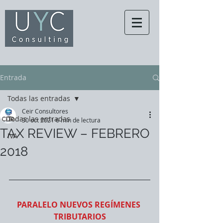
Entrada
Todas las entradas
Ceir Consultores
Todas las entradas
30 oct 2021
6 min de lectura
TAX REVIEW – FEBRERO
IVA
2018
PARALELO NUEVOS REGÍMENES 
TRIBUTARIOS