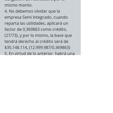
mismo monto.
4. No debemos olvidar que la 
empresa Semi Integrado, cuando 
reparta las utilidades, aplicará un 
factor de 0,369863 como crédito, 
(27/73), y por lo mismo, la base que 
tendrá derecho al crédito será de 
$35.148.114, (12.999.987/0.369863)
5. En virtud de lo anterior, habrá una 
parte de la distribución que no 
tendrá crédito, esto es, $81.851.886, 
(117.000.000 – 35.148.114)  